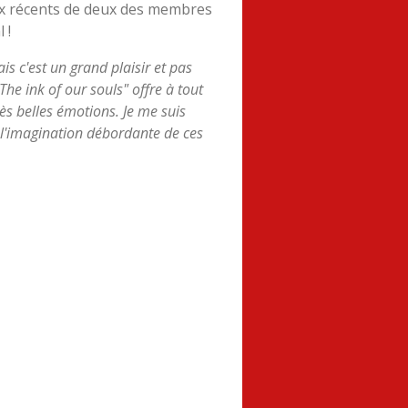
aux récents de deux des membres
 !
is c'est un grand plaisir et pas
he ink of our souls" offre à tout
rès belles émotions. Je me suis
 l'imagination débordante de ces