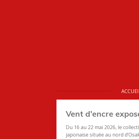
Passer
au
contenu
principal
ACCUEI
Vent d'encre expos
Du 16 au 22 mai 2026, le collect
japonaise située au nord d’Osak