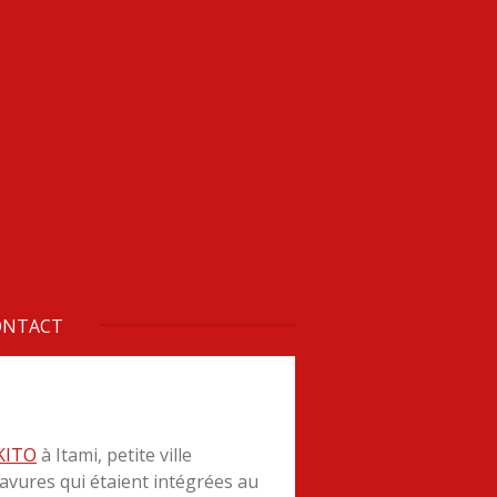
ONTACT
 KITO
à Itami, petite ville
avures qui étaient intégrées au