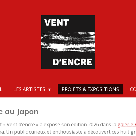
L
LES ARTISTES
PROJETS & EXPOSITIONS
C
e au Japon
if « Vent d’encre » a exposé son édition 2026 dans la
galerie
a. Un public curieux et enthousiaste a découvert ces huit gr